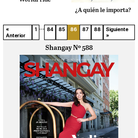
¿A quién le importa?
…
«
1
84
85
86
87
88
Siguiente
Anterior
»
Shangay Nº 588