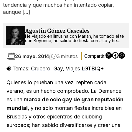
tendencia y que muchos han intentado copiar,
aunque […]
Agustín Gómez Cascales
He viajado en limusina con Mariah, he tomado el té
con Beyoncé, he salido de fiesta con J.Lo y he
pinchado con RuPaul. ¿Qué será lo próximo?
26 mayo, 2014
3 minutos
Temas:
Crucero
,
Gay
,
Viajes LGTBIQ+
Quienes lo prueban una vez, repiten cada
verano, es un hecho comprobado. La Demence
es una
marca de ocio gay de gran reputación
mundial
, y no solo montan fiestas increíbles en
Bruselas y otros epicentros de clubbing
europeos; han sabido diversificarse y crear una