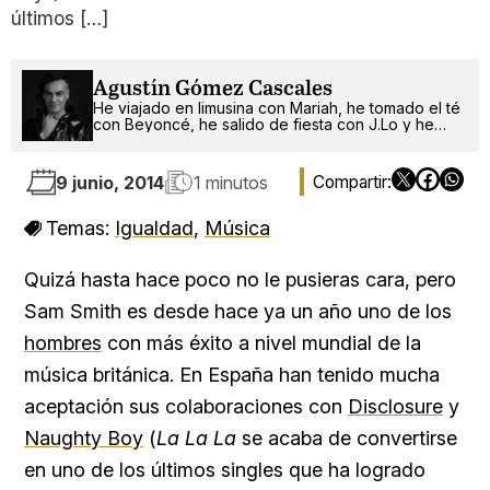
últimos […]
Agustín Gómez Cascales
He viajado en limusina con Mariah, he tomado el té
con Beyoncé, he salido de fiesta con J.Lo y he
pinchado con RuPaul. ¿Qué será lo próximo?
9 junio, 2014
1 minutos
Temas:
Igualdad
,
Música
Quizá hasta hace poco no le pusieras cara, pero
Sam Smith es desde hace ya un año uno de los
hombres
con más éxito a nivel mundial de la
música británica. En España han tenido mucha
aceptación sus colaboraciones con
Disclosure
y
Naughty Boy
(
La La La
se acaba de convertirse
en uno de los últimos singles que ha logrado