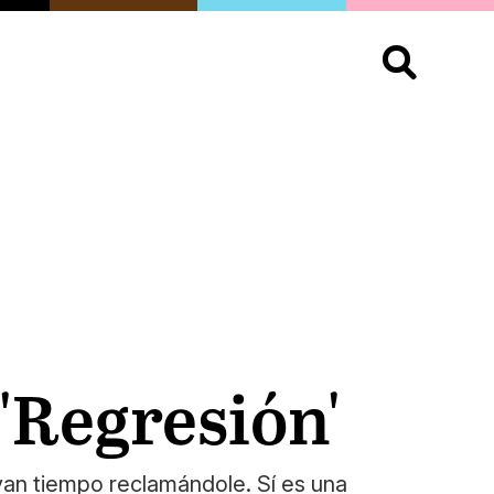
S
OPINIÓN
ORGULLO
LIVING
Buscar:
'Regresión'
van tiempo reclamándole. Sí es una