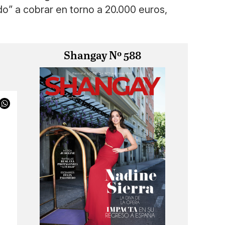
do” a cobrar en torno a 20.000 euros,
Shangay Nº 588