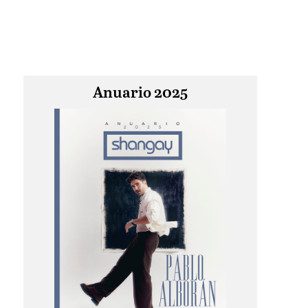
Anuario 2025