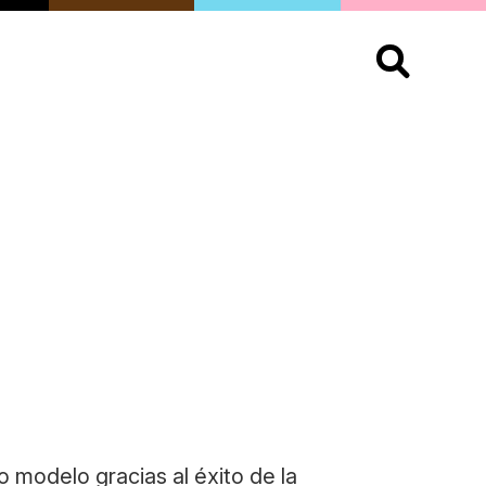
S
OPINIÓN
ORGULLO
LIVING
Buscar:
o modelo gracias al éxito de la