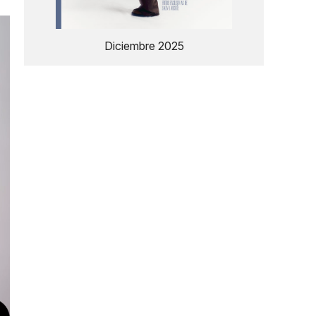
Diciembre 2025