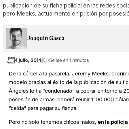
publicación de su ficha policial en las redes so
pero Meeks, actualmente en prisión por posesi
Joaquín Gasca
4 julio, 2014
Se lee en
1 minutos
De la cárcel a la pasarela.
Jeremy Meeks
, el cri
modelo gracias al éxito de la publicación de su fi
Ángeles le ha “condenado” a cobrar en torno a 2
posesión de armas, deberá reunir 1.100.000 dólares
“celda” para pagar su fianza.
Pero no solo tenemos chicos malos,
en la polic