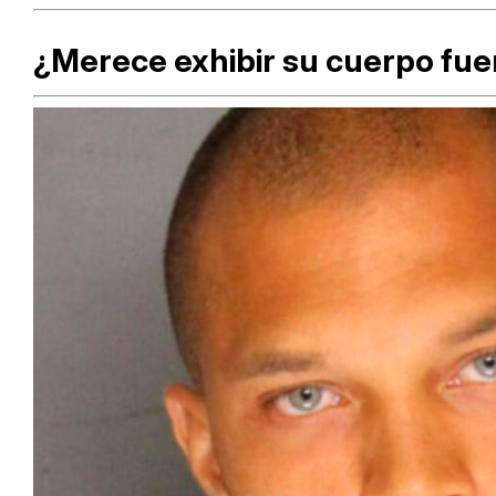
¿Merece exhibir su cuerpo fue