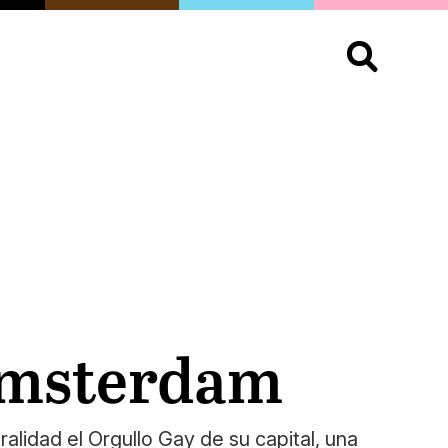
S
OPINIÓN
ORGULLO
LIVING
Buscar:
 Ámsterdam
alidad el Orgullo Gay de su capital, una