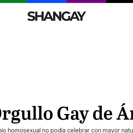
CELEBRITIES
SEXY
TENDENCIAS
VIAJE
 Orgullo Gay de
onio homosexual no podía celebrar con mayor natur