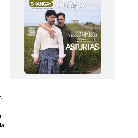
s
s
da
s