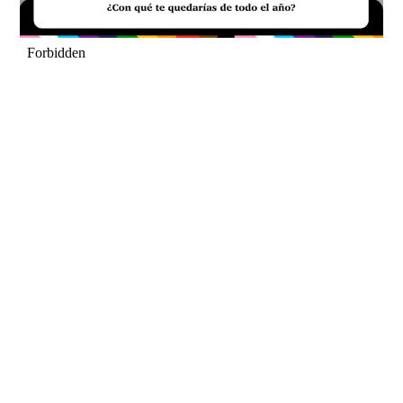
Loaded
:
Unmute
39.56%