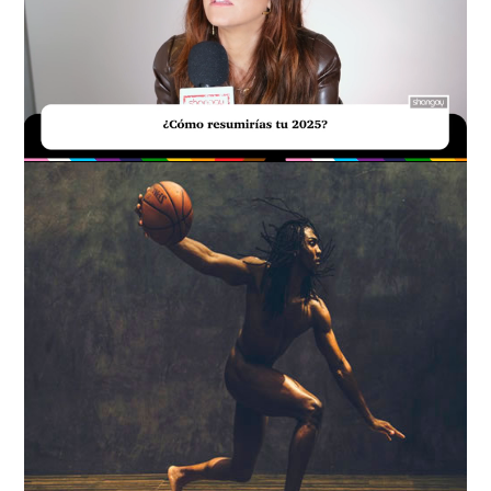
Loaded
:
Unmute
15.78%