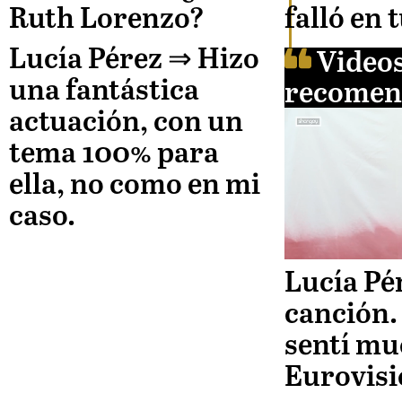
Ruth Lorenzo?
falló en 
Lucía Pérez
⇒ Hizo
Video
una fantástica
recomen
actuación, con un
tema 100% para
ella, no como en mi
caso.
Lucía Pé
canción.
sentí muc
Eurovisi