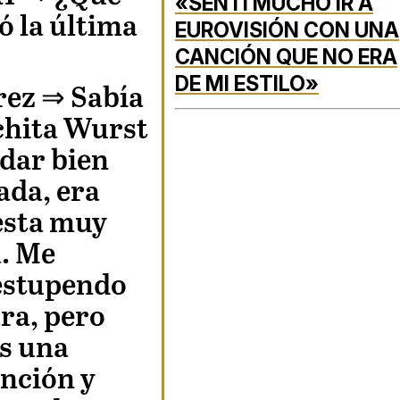
«SENTÍ MUCHO IR A
ó la última
EUROVISIÓN CON UNA
CANCIÓN QUE NO ERA
DE MI ESTILO»
rez
⇒ Sabía
chita Wurst
edar bien
ada, era
esta muy
a. Me
estupendo
ra, pero
s una
nción y