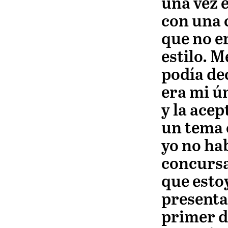
una vez e
con una 
que no e
estilo. M
podía de
era mi ú
y la acep
un tema 
yo no ha
concurs
que esto
present
primer d