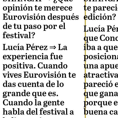
opinión te merece
te pareci
Eurovisión después
edición?
de tu paso por el
Lucía Pé
festival?
que Con
Lucía Pérez
⇒ La
iba a qu
experiencia fue
posicion
positiva. Cuando
una apu
vives Eurovisión te
atractiv
das cuenta de lo
pareció 
grande que es.
que gana
Cuando la gente
porque e
habla del festival a
buena ca