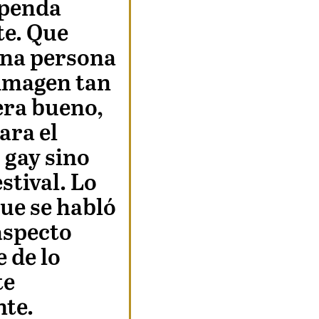
upenda
te. Que
na persona
imagen tan
era bueno,
ara el
 gay sino
estival. Lo
que se habló
aspecto
e de lo
te
te.