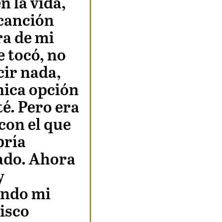
n la vida,
canción
ra de mi
e tocó, no
cir nada,
nica opción
té. Pero era
con el que
bría
ado. Ahora
y
ando mi
isco