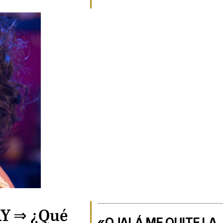
Y ⇒
¿Qué
«OJALÁ ME QUITE LA