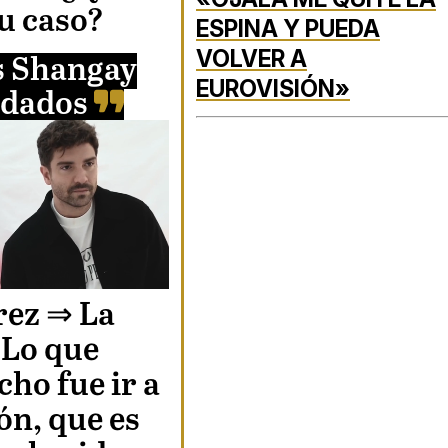
tu caso?
ESPINA Y PUEDA
VOLVER A
s Shangay
EUROVISIÓN»
dados
Unmute
rez
⇒ La
 Lo que
Loaded
ho fue ir a
:
ón, que es
100.00%