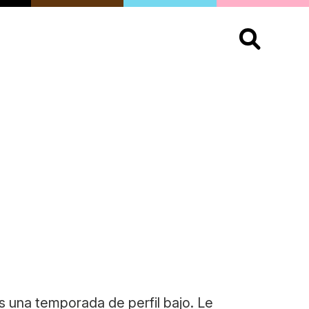
S
OPINIÓN
ORGULLO
LIVING
Buscar:
s una temporada de perfil bajo. Le