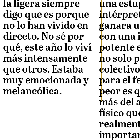
la ligera siempre
una est
digo que es porque
intérpre
no lo han vivido en
ganara u
directo. No sé por
con una 
qué, este año lo viví
potente 
más intensamente
no solo p
que otros. Estaba
colectivo
muy emocionada y
para el f
melancólica.
peor es 
más del 
físico qu
realmen
importan