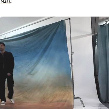
dNass
.