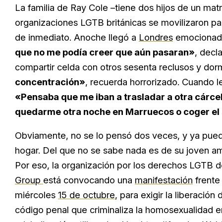
La familia de Ray Cole –tiene dos hijos de un mat
organizaciones LGTB británicas se movilizaron pa
de inmediato. Anoche llegó a
Londres
emocionado 
que no me podía creer que aún pasaran»
, decl
compartir celda con otros sesenta reclusos y dorm
concentración»
, recuerda horrorizado. Cuando le
«Pensaba que me iban a trasladar a otra cárce
quedarme otra noche en Marruecos o coger el 
Obviamente, no se lo pensó dos veces, y ya pued
hogar. Del que no se sabe nada es de su joven ama
Por eso, la organización por los derechos LGTB d
Group
está convocando una
manifestación
frente
miércoles
15 de octubre
, para exigir la liberaci
código penal que criminaliza la homosexualidad e