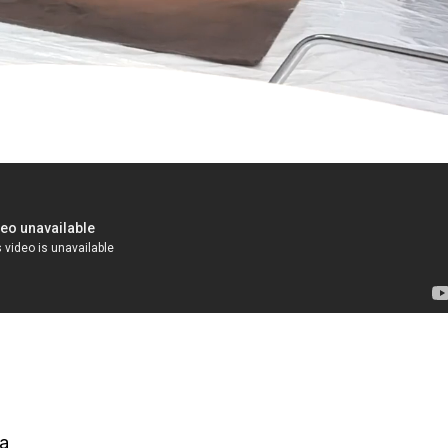
Loaded
:
100.00%
ia