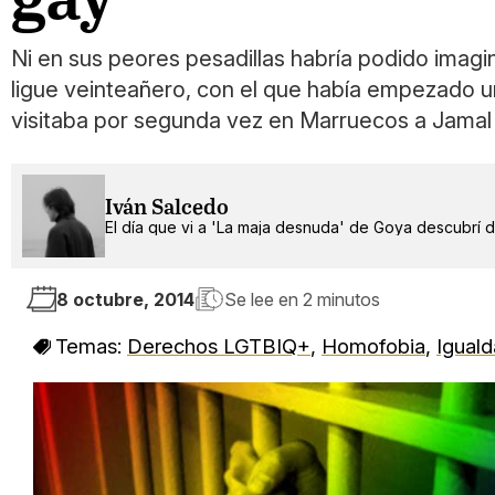
Ni en sus peores pesadillas habría podido imagi
ligue veinteañero, con el que había empezado una
visitaba por segunda vez en Marruecos a Jamal
Iván Salcedo
El día que vi a 'La maja desnuda' de Goya descubrí 
8 octubre, 2014
Se lee en
2 minutos
Temas:
Derechos LGTBIQ+
,
Homofobia
,
Igual