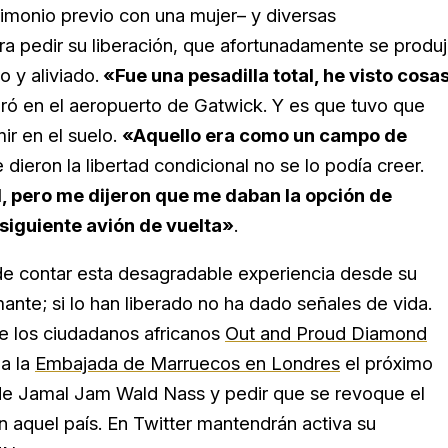
rimonio previo con una mujer– y diversas
ra pedir su liberación, que afortunadamente se produ
y aliviado.
«Fue una pesadilla total, he visto cosa
aró en el aeropuerto de Gatwick. Y es que tuvo que
ir en el suelo.
«Aquello era como un campo de
 dieron la libertad condicional no se lo podía creer.
l, pero me dijeron que me daban la opción de
siguiente avión de vuelta»
.
e contar esta desagradable experiencia desde su
nte; si lo han liberado no ha dado señales de vida.
e los ciudadanos africanos
Out and Proud Diamond
 a la
Embajada de Marruecos en Londres
el próximo
ón de Jamal Jam Wald Nass y pedir que se revoque el
n aquel país. En Twitter mantendrán activa su