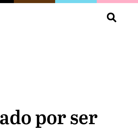
S
OPINIÓN
ORGULLO
LIVING
Buscar:
lado por ser