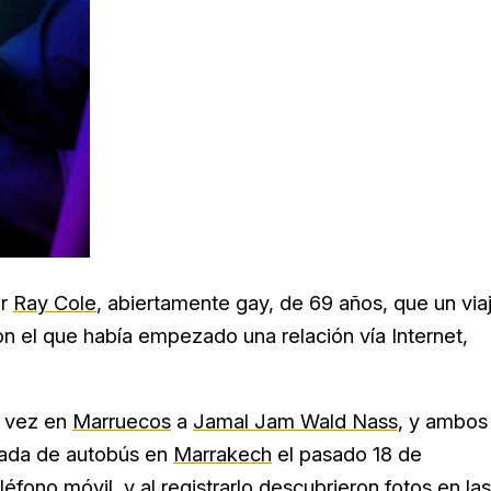
ar
Ray Cole
, abiertamente gay, de 69 años, que un via
con el que había empezado una relación vía Internet,
a vez en
Marruecos
a
Jamal Jam Wald Nass
, y ambos
rada de autobús en
Marrakech
el pasado 18 de
fono móvil, y al registrarlo descubrieron fotos en las