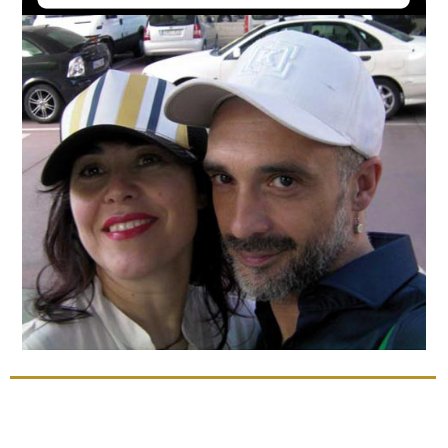
Loaded
:
Unmute
16.54%