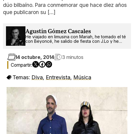
dúo bilbaíno. Para conmemorar que hace diez años
que publicaron su […]
Agustín Gómez Cascales
He viajado en limusina con Mariah, he tomado el té
con Beyoncé, he salido de fiesta con J.Lo y he
pinchado con RuPaul. ¿Qué será lo próximo?
14 octubre, 2014
3 minutos
Temas:
Diva
,
Entrevista
,
Música