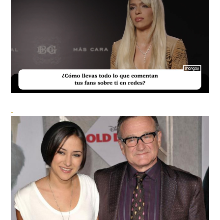
Loaded
:
Unmute
23.73%