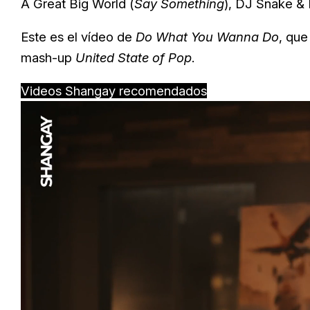
A Great Big World (
Say Something
),
DJ Snake & L
Este es el vídeo de
Do What You Wanna Do
, que
mash-up
United State of Pop
.
Videos Shangay recomendados