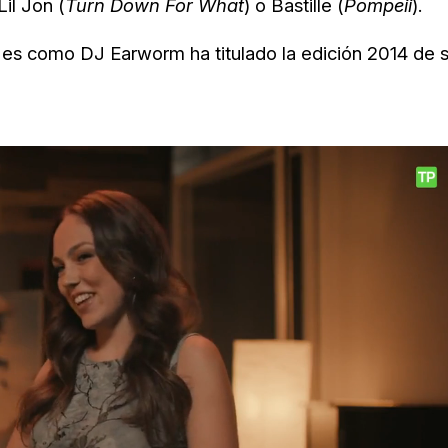
il Jon (
Turn Down For What
) o
Bastille (
Pompeii
).
 es como DJ Earworm ha titulado la edición 2014 de 