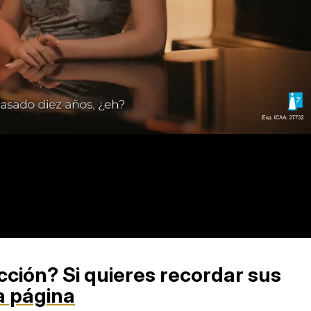
ed
:
8%
cción? Si quieres recordar sus
a página