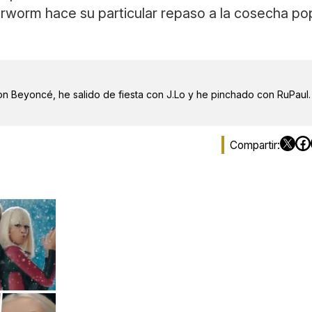
arworm hace su particular repaso a la cosecha po
on Beyoncé, he salido de fiesta con J.Lo y he pinchado con RuPaul.