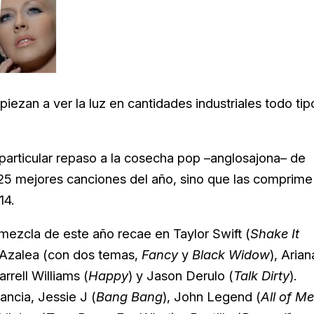
ezan a ver la luz en cantidades industriales todo tip
articular repaso a la cosecha pop –anglosajona– de
s 25 mejores canciones del año, sino que las comprime
14.
 mezcla de este año recae en
Taylor Swift (
Shake It
 Azalea (con dos temas,
Fancy
y
Black Widow
),
Arian
arrell Williams (
Happy
) y
Jason Derulo (
Talk Dirty
).
ancia,
Jessie J (
Bang Bang
),
John Legend (
All of Me