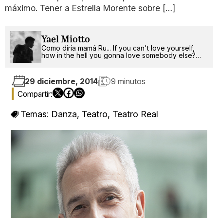
máximo. Tener a Estrella Morente sobre […]
Yael Miotto
Como diría mamá Ru... If you can't love yourself,
how in the hell you gonna love somebody else?
Can I get an amen up in here?
29 diciembre, 2014
9 minutos
Temas:
Danza
,
Teatro
,
Teatro Real