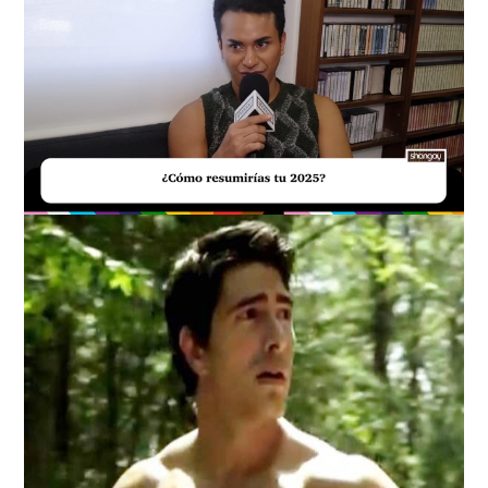
Loaded
:
Unmute
43.75%