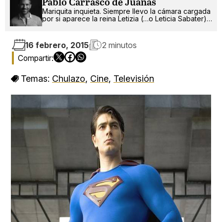
Pablo Carrasco de Juanas
Mariquita inquieta. Siempre llevo la cámara cargada
por si aparece la reina Letizia (…o Leticia Sabater).
¡Ah!, también escribo.
16 febrero, 2015
2 minutos
Temas:
Chulazo
,
Cine
,
Televisión