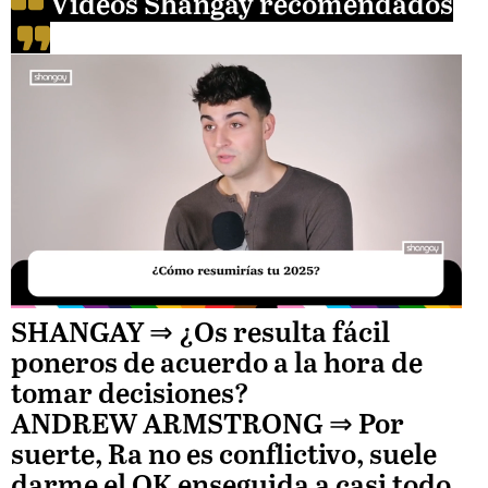
Videos Shangay recomendados
Unmute
SHANGAY ⇒
¿Os resulta fácil
poneros de acuerdo a la hora de
Loaded
tomar decisiones?
:
ANDREW ARMSTRONG
⇒ Por
suerte, Ra no es conflictivo, suele
32.68%
darme el OK enseguida a casi todo