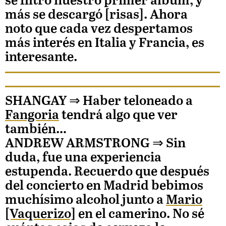
se filtró nuestro primer álbum, y
más se descargó [risas]. Ahora
noto que cada vez despertamos
más interés en Italia y Francia, es
interesante.
SHANGAY ⇒
Haber teloneado a
Fangoria
tendrá algo que ver
también…
ANDREW ARMSTRONG
⇒ Sin
duda, fue una experiencia
estupenda. Recuerdo que después
del concierto en Madrid bebimos
muchísimo alcohol junto a
Mario
[Vaquerizo]
en el camerino. No sé