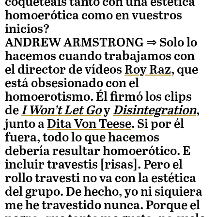
coqueteáis tanto con una estética
homoerótica como en vuestros
inicios?
ANDREW ARMSTRONG
⇒ Solo lo
hacemos cuando trabajamos con
el director de vídeos
Roy Raz
, que
está obsesionado con el
homoerotismo. Él firmó los clips
de
I Won’t Let Go
y
Disintegration
,
junto a
Dita Von Teese
. Si por él
fuera, todo lo que hacemos
debería resultar homoerótico. E
incluir travestis [risas]. Pero el
rollo travesti no va con la estética
del grupo. De hecho, yo ni siquiera
me he travestido nunca. Porque el