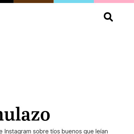
S
OPINIÓN
ORGULLO
LIVING
Buscar:
hulazo
e Instagram sobre tíos buenos que leían