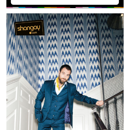
Loaded
:
Unmute
40.09%