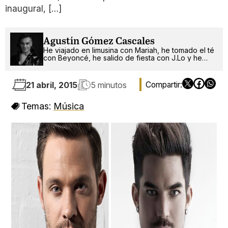
inaugural, […]
Agustín Gómez Cascales
He viajado en limusina con Mariah, he tomado el té
con Beyoncé, he salido de fiesta con J.Lo y he
pinchado con RuPaul. ¿Qué será lo próximo?
21 abril, 2015
5 minutos
Temas:
Música