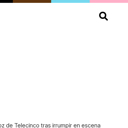
S
OPINIÓN
ORGULLO
LIVING
Buscar:
z de Telecinco tras irrumpir en escena