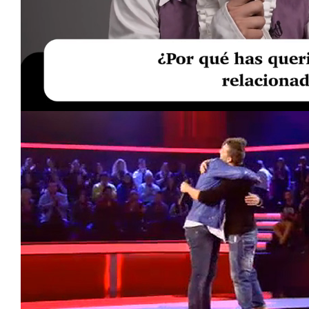
Loaded
:
Unmute
17.60%