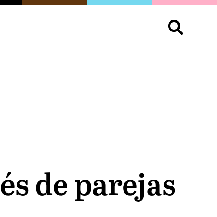
S
OPINIÓN
ORGULLO
LIVING
Buscar:
bés de parejas