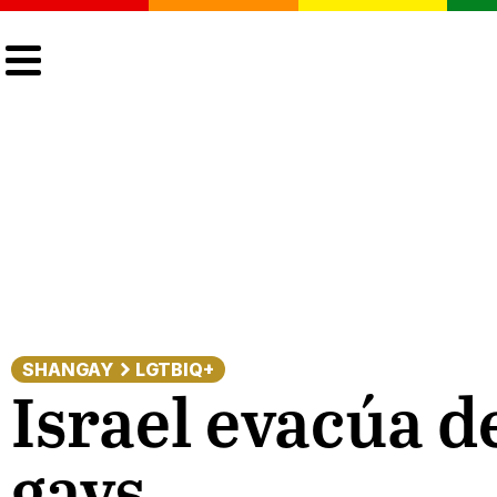
CULTURA
LGTBIQ+
ACTUALIDAD
SHANGAY
LGTBIQ+
Israel evacúa d
gays