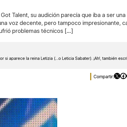
s Got Talent, su audición parecía que iba a ser un
una voz decente, pero tampoco impresionante, ca
ufrió problemas técnicos […]
r si aparece la reina Letizia (…o Leticia Sabater). ¡Ah!, también escr