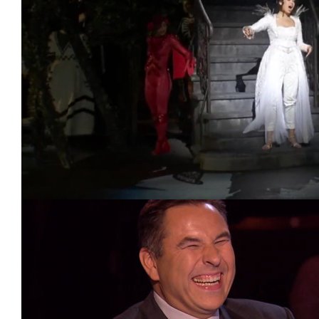
Loaded
:
Unmute
23.51%