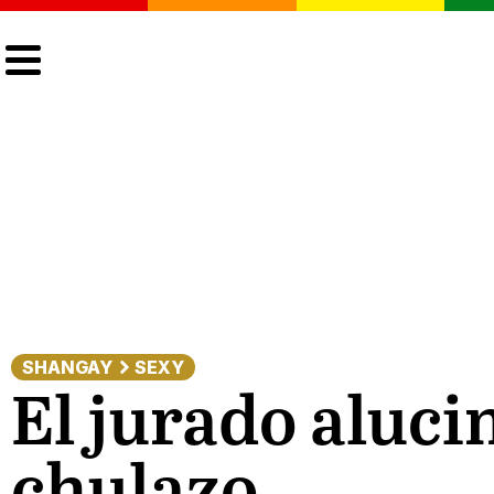
CULTURA
LGTBIQ+
ACTUALIDAD
SHANGAY
SEXY
El jurado aluci
chulazo