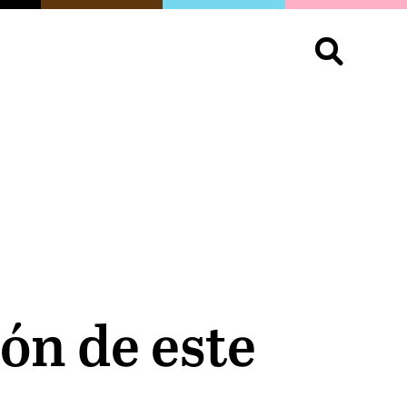
S
OPINIÓN
ORGULLO
LIVING
Buscar:
ión de este