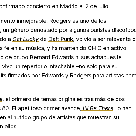
confirmado concierto en Madrid el 2 de julio.
omento inmejorable. Rodgers es uno de los
co, un género denostado por algunos puristas discófob
odo a
Get Lucky
de
Daft Punk
, volvió a ser relevante 
la fe en su música, y ha mantenido CHIC en activo
ro de grupo Bernard Edwards ni sus achaques le
 vivo un repertorio intachable –no solo para su
hits firmados por Edwards y Rodgers para artistas co
e
, el primero de temas originales tras más de dos
 80. El apetitoso primer avance,
I’ll Be There
, lo han
en al nutrido grupo de artistas que muestran su
 ellos.