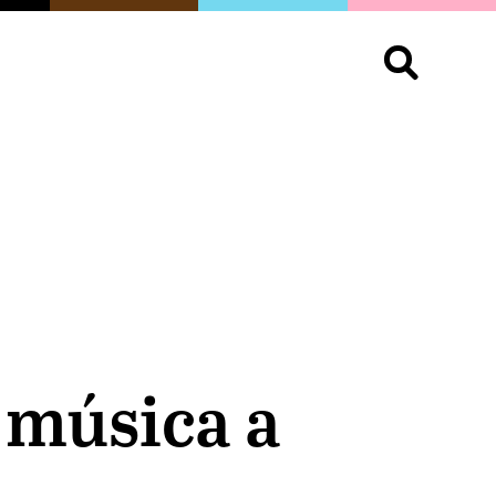
S
OPINIÓN
ORGULLO
LIVING
Buscar:
 música a