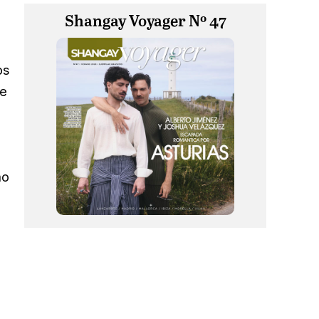
Shangay Voyager Nº 47
os
de
mo