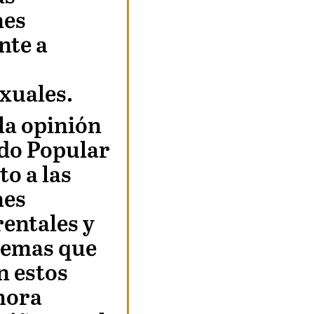
nes
nte a
xuales.
la opinión
ido Popular
to a las
nes
entales y
lemas que
n estos
 hora