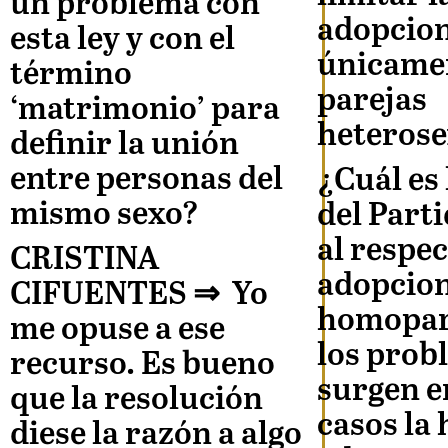
un problema con
adopcio
esta ley y con el
únicame
término
parejas
‘matrimonio’ para
heterose
definir la unión
entre personas del
¿Cuál es 
mismo sexo?
del Part
al respec
CRISTINA
adopcio
CIFUENTES ⇒
Yo
homopar
me opuse a ese
los prob
recurso. Es bueno
surgen e
que la resolución
casos la
diese la razón a algo