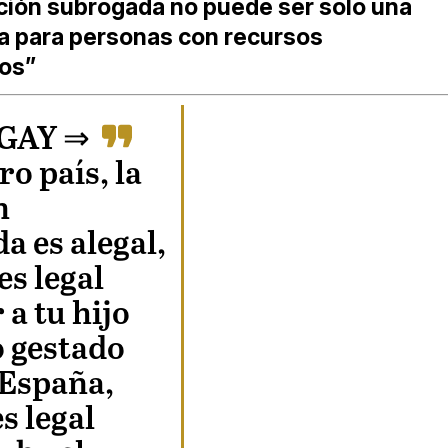
ción subrogada no puede ser solo una
va para personas con recursos
os”
GAY ⇒
o país, la
n
a es alegal,
es legal
 a tu hijo
o gestado
 España,
s legal