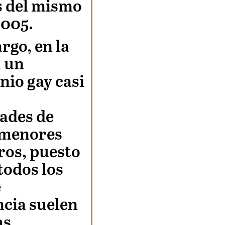
 del mismo
2005.
rgo, en la
, un
io gay casi
dades de
 menores
ros, puesto
todos los
e
cia suelen
as