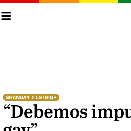
CULTURA
LGTBIQ+
ACTUALIDAD
SHANGAY
LGTBIQ+
“Debemos impul
gay”