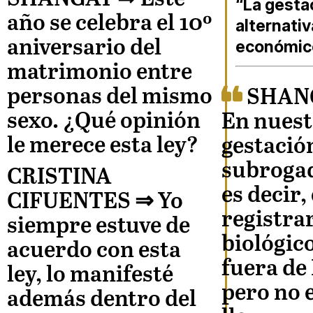
“La gesta
año se celebra el 10º
alternati
aniversario del
económic
matrimonio entre
personas del mismo
SHAN
sexo. ¿Qué opinión
En nuestr
le merece esta ley?
gestació
subrogad
CRISTINA
es decir, 
CIFUENTES ⇒
Yo
registrar
siempre estuve de
biológic
acuerdo con esta
fuera de
ley, lo manifesté
pero no e
además dentro del