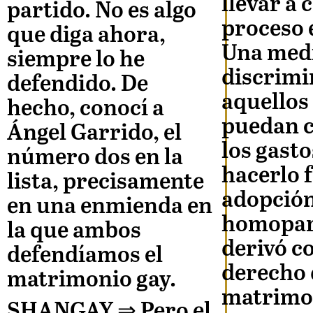
llevar a 
partido. No es algo
proceso 
que diga ahora,
Una med
siempre lo he
discrimi
defendido. De
aquellos
hecho, conocí a
puedan c
Ángel Garrido, el
los gasto
número dos en la
hacerlo 
lista, precisamente
adopció
en una enmienda en
homopar
la que ambos
derivó 
defendíamos el
derecho d
matrimonio gay.
matrimo
SHANGAY ⇒
Pero el