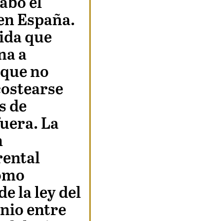
cabo el
en España.
ida que
na a
 que no
ostearse
s de
fuera. La
n
ental
como
e la ley del
nio entre