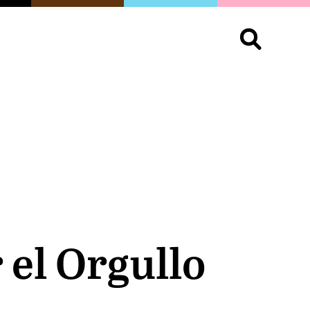
S
OPINIÓN
ORGULLO
LIVING
Buscar:
 el Orgullo