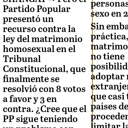
personas
Partido Popular
sexo en 
presentó un
Sin emba
recurso contra la
práctica
ley del matrimonio
matrimon
homosexual en el
no tiene
Tribunal
posibili
Constitucional, que
adoptar
finalmente se
extranje
resolvió con 8 votos
que casi 
a favor y 3 en
países d
contra. ¿Cree que el
proceden
PP sigue teniendo
limitar l