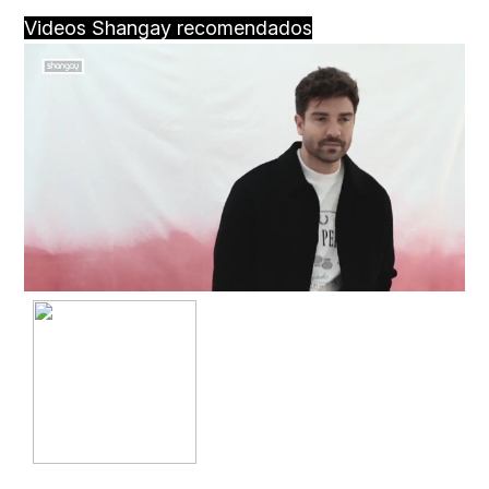
Videos Shangay recomendados
Loaded
:
Unmute
100.00%