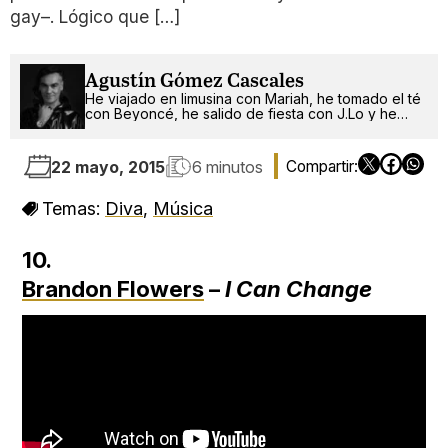
gay–. Lógico que […]
Agustín Gómez Cascales
He viajado en limusina con Mariah, he tomado el té
con Beyoncé, he salido de fiesta con J.Lo y he
pinchado con RuPaul. ¿Qué será lo próximo?
22 mayo, 2015
6 minutos
Temas:
Diva
,
Música
10.
Brandon Flowers
–
I Can Change