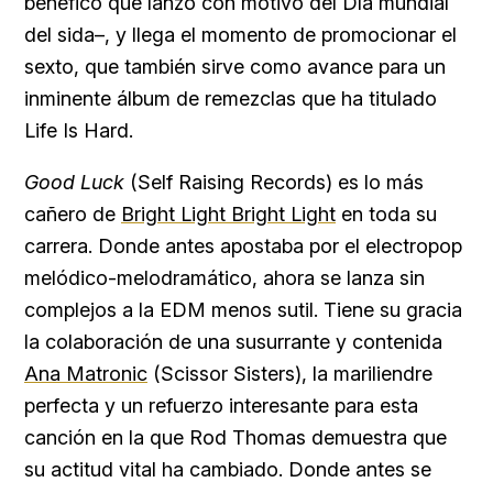
benéfico que lanzó con motivo del Día mundial
del sida–, y llega el momento de promocionar el
sexto, que también sirve como avance para un
inminente álbum de remezclas que ha titulado
Life Is Hard.
Good Luck
(Self Raising Records) es lo más
cañero de
Bright Light Bright Light
en toda su
carrera. Donde antes apostaba por el electropop
melódico-melodramático, ahora se lanza sin
complejos a la EDM menos sutil. Tiene su gracia
la colaboración de una susurrante y contenida
Ana Matronic
(Scissor Sisters), la mariliendre
perfecta y un refuerzo interesante para esta
canción en la que Rod Thomas demuestra que
su actitud vital ha cambiado. Donde antes se