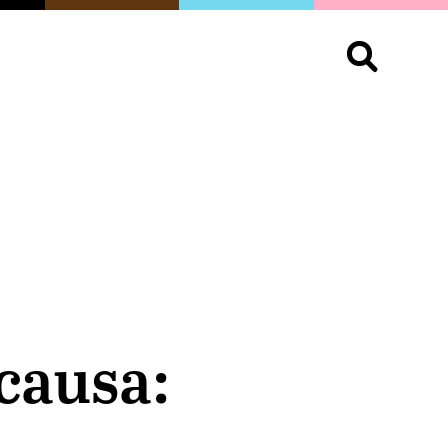
S
OPINIÓN
ORGULLO
LIVING
Buscar:
causa: