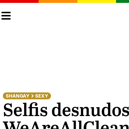
CULTURA
LGTBIQ+
ACTUALIDAD
SHANGAY
SEXY
Selfis desnudo
WeAreAllClea