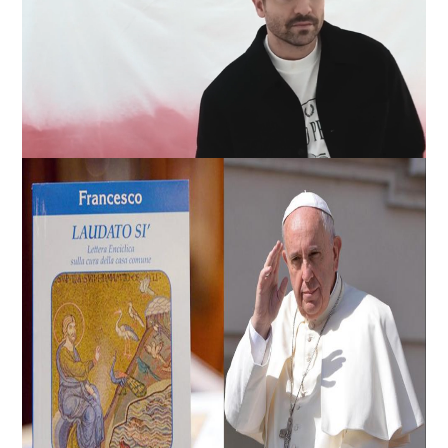
Loaded
:
Unmute
100.00%