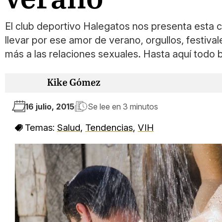
El club deportivo Halegatos nos presenta esta
llevar por ese amor de verano, orgullos, festi
más a las relaciones sexuales. Hasta aquí todo 
Kike Gómez
16 julio, 2015
Se lee en
3 minutos
Temas:
Salud
,
Tendencias
,
VIH