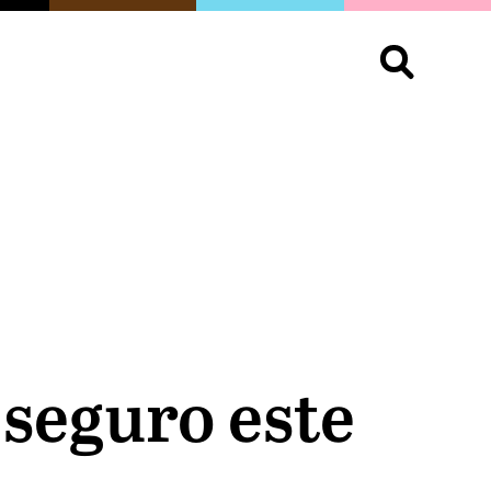
S
OPINIÓN
ORGULLO
LIVING
Buscar:
seguro este