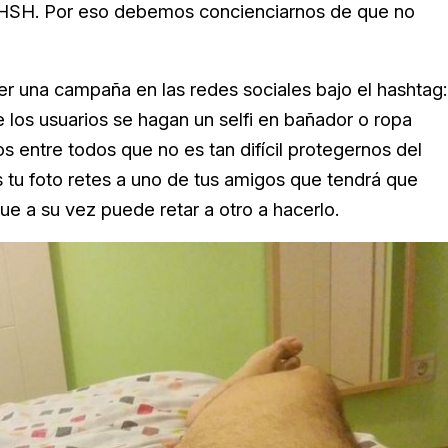
 HSH. Por eso debemos concienciarnos de que no
ver una campaña en las redes sociales bajo el hashtag:
los usuarios se hagan un selfi en bañador o ropa
os entre todos que no es tan difícil protegernos del
 tu foto retes a uno de tus amigos que tendrá que
ue a su vez puede retar a otro a hacerlo.