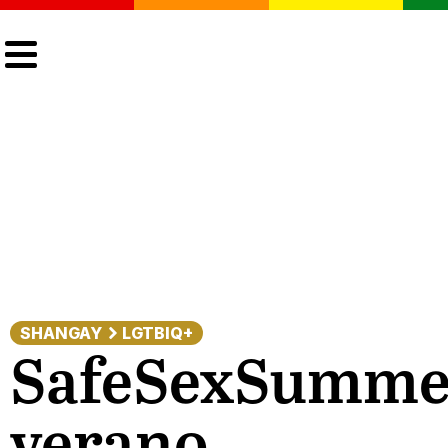
CULTURA
LGTBIQ+
ACTUALIDAD
SHANGAY
LGTBIQ+
SafeSexSummer:
verano