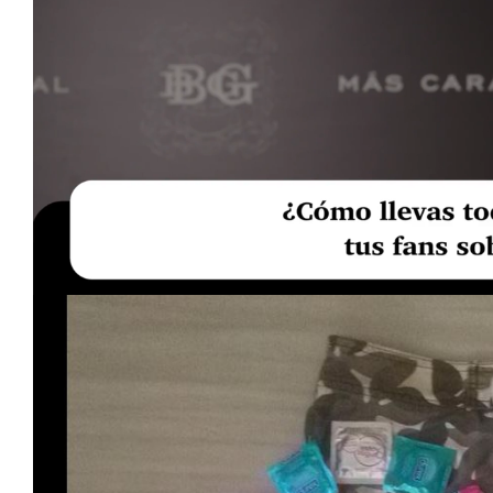
Loaded
:
Unmute
23.73%