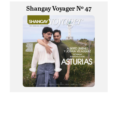
Shangay Voyager Nº 47