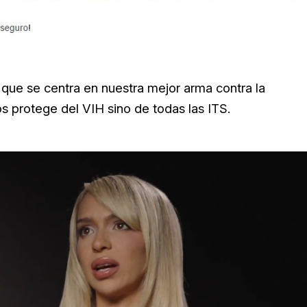
y que se centra en nuestra mejor arma contra la
s protege del VIH sino de todas las ITS.