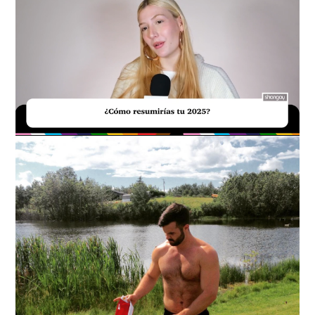
Loaded
:
Unmute
37.10%