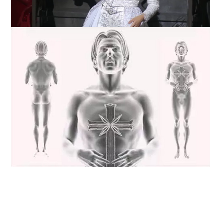
Loaded
:
Unmute
25.99%