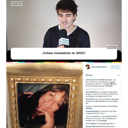
Loaded
:
Unmute
29.51%