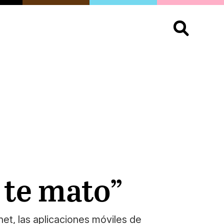
S
OPINIÓN
ORGULLO
LIVING
Buscar:
í te mato”
net, las aplicaciones móviles de