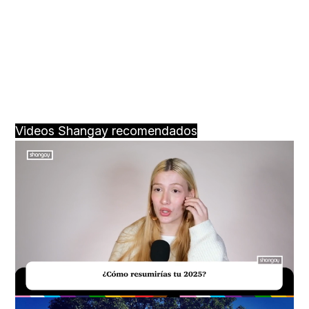
Videos Shangay recomendados
Loaded
:
Unmute
34.00%