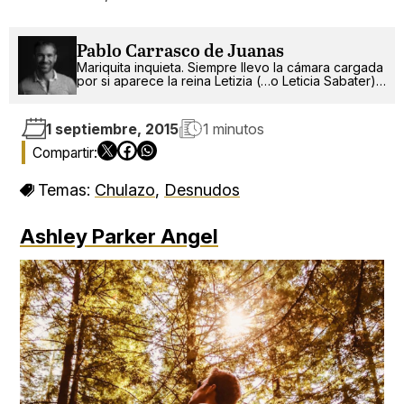
Pablo Carrasco de Juanas
Mariquita inquieta. Siempre llevo la cámara cargada
por si aparece la reina Letizia (…o Leticia Sabater).
¡Ah!, también escribo.
1 septiembre, 2015
1 minutos
Temas:
Chulazo
,
Desnudos
Ashley Parker Angel