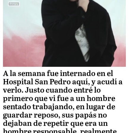
Unmute
A la semana fue internado en el
Hospital San Pedro aquí, y acudí a
Loaded
verlo. Justo cuando entré lo
:
primero que vi fue a un hombre
sentado trabajando, en lugar de
100.00%
guardar reposo, sus papás no
dejaban de repetir que era un
hombre responsable, realmente