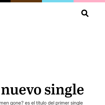
S
OPINIÓN
ORGULLO
LIVING
Buscar:
 nuevo single
en gone? es el título del primer single