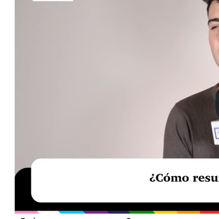
Loaded
:
Unmute
19.05%