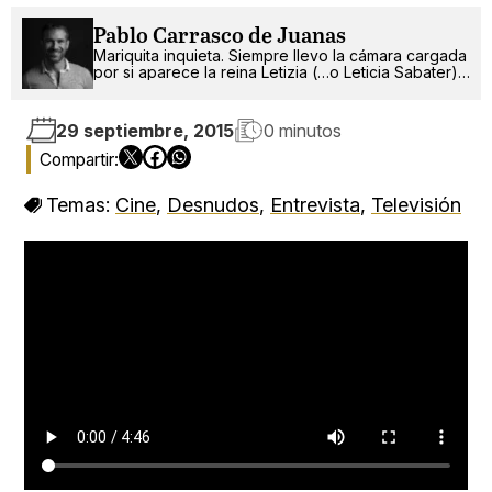
Pablo Carrasco de Juanas
Mariquita inquieta. Siempre llevo la cámara cargada
por si aparece la reina Letizia (…o Leticia Sabater).
¡Ah!, también escribo.
29 septiembre, 2015
0 minutos
Temas:
Cine
,
Desnudos
,
Entrevista
,
Televisión