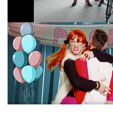
Loaded
:
Unmute
60.45%