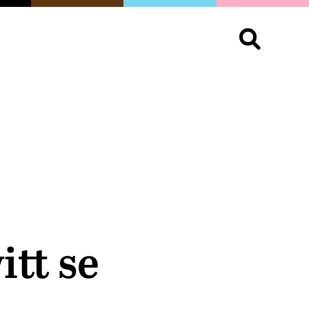
S
OPINIÓN
ORGULLO
LIVING
Buscar:
itt se