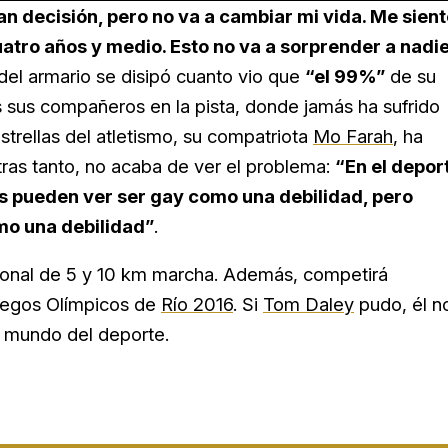
an decisión, pero no va a cambiar mi vida. Me sien
uatro años y medio. Esto no va a sorprender a nadi
ir del armario se disipó cuanto vio que
“el 99%”
de su
s sus compañeros en la pista, donde jamás ha sufrido
strellas del atletismo, su compatriota
Mo Farah
, ha
ras tanto, no acaba de ver el problema:
“En el depor
os pueden ver ser gay como una debilidad, pero
mo una debilidad”
.
onal de 5 y 10 km marcha. Además, competirá
uegos Olímpicos de
Río 2016
. Si
Tom Daley
pudo, él n
l mundo del deporte.