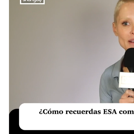
Loaded
:
Unmute
20.76%