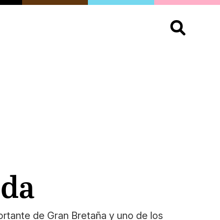
S
OPINIÓN
ORGULLO
LIVING
Buscar:
ada
ortante de Gran Bretaña y uno de los