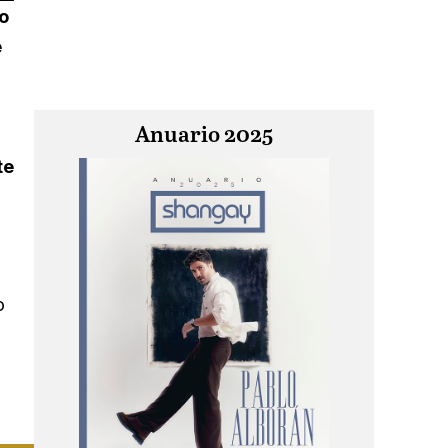
to
e
Anuario 2025
te
o