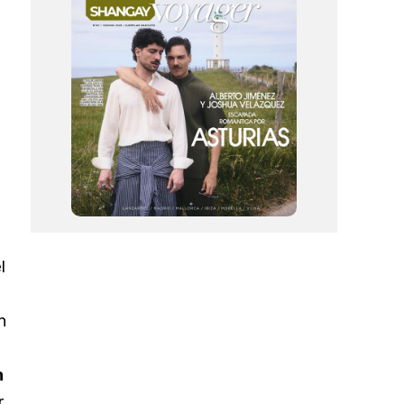
l
n
n
r