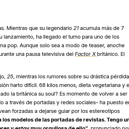
as. Mientras que su legendario
21
acumula más de 7
 lanzamiento, ha llegado el turno para uno de los
ma pop. Aunque solo sea a modo de teaser, anoche
rante una pausa televisiva del
Factor X
británico. El
jo,
25
, mientras los rumores sobre su drástica pérdida
ión harto difícil. 68 kilos menos, dieta vegetariana y e
ado la británica su soul? Es momento de volver a ser
do a través de portadas y redes sociales– ha puesto e
vean forzadas a dejarse guiar por los estereotipos
los modelos de las portadas de revistas. Tengo u
res y estoy muy orgullosa de ello”
, pronunciado po