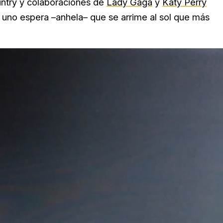
ountry y colaboraciones de
Lady Gaga
y
Katy Perry
e uno espera –anhela– que se arrime al sol que más