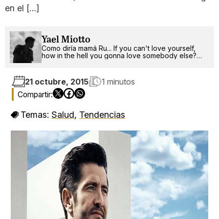
en el […]
Yael Miotto
Como diría mamá Ru... If you can't love yourself,
how in the hell you gonna love somebody else?
Can I get an amen up in here?
21 octubre, 2015
1 minutos
Temas:
Salud
,
Tendencias