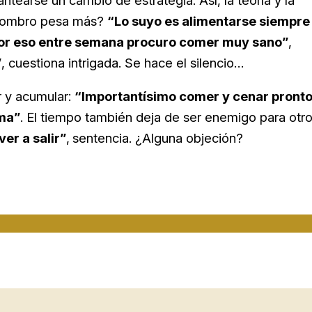
ntearse un cambio de estrategia. Así, la teoría y la
 hombro pesa más?
“Lo suyo es alimentarse siempre
, por eso entre semana procuro comer muy sano”
,
”
, cuestiona intrigada. Se hace el silencio…
r y acumular:
“Importantísimo comer y cenar pronto
ima”
. El tiempo también deja de ser enemigo para otr
er a salir”
,
sentencia. ¿Alguna objeción?