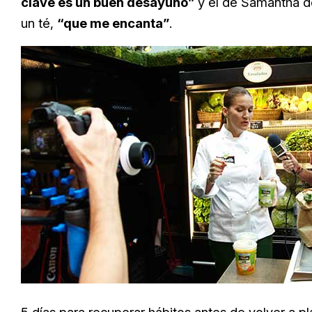
clave es un buen desayuno”
y el de Samantha de
un té,
“que me encanta”
.