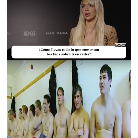
Loaded
:
Unmute
23.73%