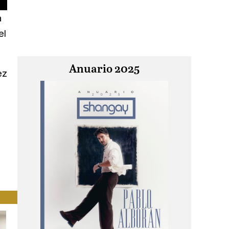
a
el
Anuario 2025
ez