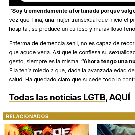
Loaded
:
Unmute
16.54%
“Soy tremendamente afortunada porque salgo 
vez que
Tina
, una mujer transexual que inició el 
hospital, se produce un curioso y maravilloso fe
Enferma de demencia senil, no es capaz de recor
que acude verla. Así que le confiesa su sexualidad
gesto, siempre es la misma:
“Ahora tengo una nu
Ella tenía miedo a que, dada la avanzada edad de
salud. Ha quedado claro que sucede todo lo cont
Todas las noticias LGTB,
AQUÍ
RELACIONADOS