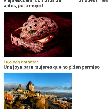
vieja escuela ¡Cómo los de
o nubes? Tien
antes, pero mejor!
Lujo con carácter
Una joya para mujeres que no piden permiso