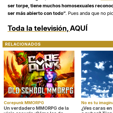
ser torpe, tiene muchos homosexuales reconocid
ser más abierto con todo”
. Pues anda que no pi
Toda la televisión,
AQUÍ
RELACIONADOS
Corepunk MMORPG
No es tu imagin
Un verdadero MMORPG de la
¿Ves caras en