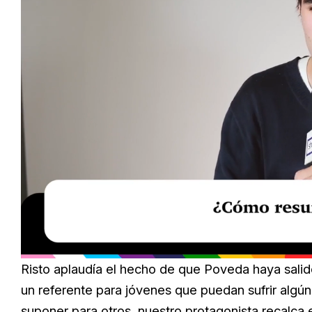
Loaded
:
Unmute
29.51%
Risto aplaudía el hecho de que Poveda haya salido
un referente para jóvenes que puedan sufrir algún
suponer para otros, nuestro protagonista recalca