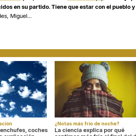
os en su partido. Tiene que estar con el pueblo y
des, Miguel…
ación
¿Notas más frío de noche?
 enchufes, coches
La ciencia explica por qué