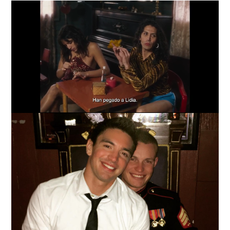
Loaded
:
Unmute
57.99%