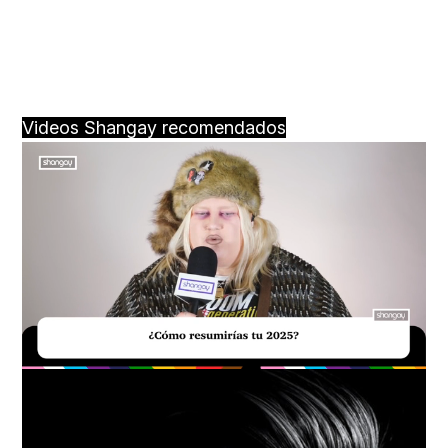
Videos Shangay recomendados
Loaded
:
Unmute
18.59%