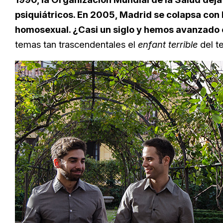
psiquiátricos. En 2005, Madrid se colapsa con 
homosexual. ¿Casi un siglo y hemos avanzado 
temas tan trascendentales el
enfant terrible
del t