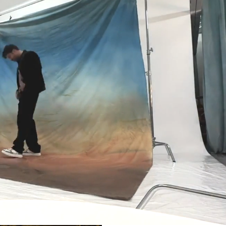
Loaded
:
100.00%