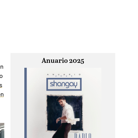
Anuario 2025
un
so
s
en