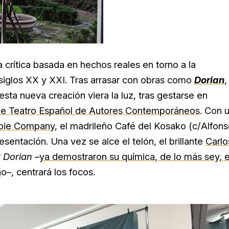
a crítica basada en hechos reales en torno a la
s siglos XX y XXI. Tras arrasar con obras como
Dorian
,
ta nueva creación viera la luz, tras gestarse en
a de Teatro Español de Autores Contemporáneos
. Con 
bie Company
, el madrileño Café del Kosako (c/Alfon
resentación. Una vez se alce el telón, el brillante
Carlo
r
Dorian –
ya demostraron su química, de lo más sey, 
n
o–, centrará los focos.