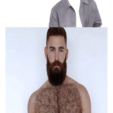
Loaded
:
Unmute
100.00%