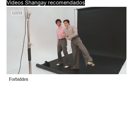
Videos Shangay recomendados
Loaded
:
Unmute
91.74%